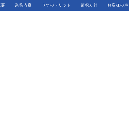
概要
業務内容
３つのメリット
節税方針
お客様の声